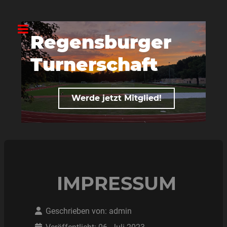
Regensburger
R
Turnerschaft
T
Werde jetzt Mitglied!
IMPRESSUM
Geschrieben von:
admin