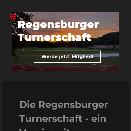
Regensburger
R
Turnerschaft
T
Werde jetzt Mitglied!
Die Regensburger
Turnerschaft - ein