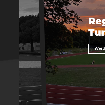
Re
Tur
Werde