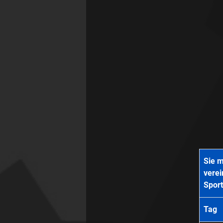
Sie m
verei
Sport
Tag