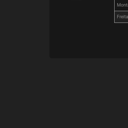
Mont
Freit
ÜBER UN