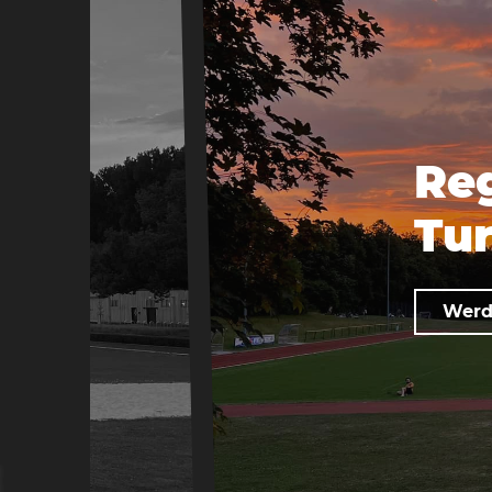
Re
Tur
Werde