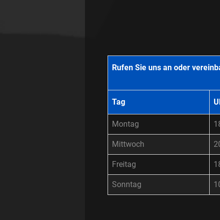
Rufen Sie uns an oder vereinb
Tag
U
Montag
1
Mittwoch
2
Freitag
1
Sonntag
1